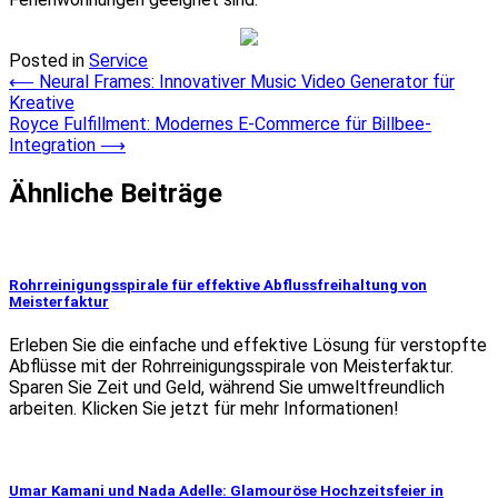
Posted in
Service
Post
⟵
Neural Frames: Innovativer Music Video Generator für
Kreative
navigation
Royce Fulfillment: Modernes E-Commerce für Billbee-
Integration
⟶
Ähnliche Beiträge
Rohrreinigungsspirale für effektive Abflussfreihaltung von
Meisterfaktur
Erleben Sie die einfache und effektive Lösung für verstopfte
Abflüsse mit der Rohrreinigungsspirale von Meisterfaktur.
Sparen Sie Zeit und Geld, während Sie umweltfreundlich
arbeiten. Klicken Sie jetzt für mehr Informationen!
Umar Kamani und Nada Adelle: Glamouröse Hochzeitsfeier in