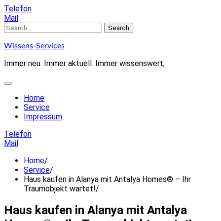
Skip
Telefon
to
Mail
content
Search
for:
Wissens-Services
Immer neu. Immer aktuell. Immer wissenswert,
Home
Service
Impressum
Telefon
Mail
Home
Service
Haus kaufen in Alanya mit Antalya Homes® – Ihr
Traumobjekt wartet!
Haus kaufen in Alanya mit Antalya