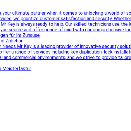
your ultimate partner when it comes to unlocking a world of solu
rvices, we prioritize customer satisfaction and security. Whethe
 Mr Key is always ready to help. Our skilled technicians use the
ep you secure and offer peace of mind with our comprehensive lo
gen für Ihr Zuhause
und Zubehör
 Needs Mr Key is a leading provider of innovative security solu
ffer a range of services including key duplication, lock instal
al and commercial environments, and we strive to provide tailo
on Meisterfaktur