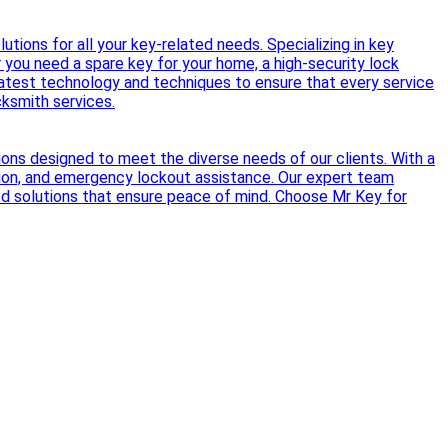
tions for all your key-related needs. Specializing in key
r you need a spare key for your home, a high-security lock
 latest technology and techniques to ensure that every service
cksmith services.
tions designed to meet the diverse needs of our clients. With a
lation, and emergency lockout assistance. Our expert team
red solutions that ensure peace of mind. Choose Mr Key for