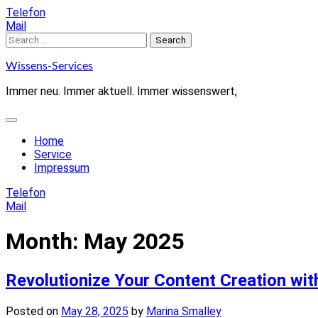
Skip
Telefon
to
Mail
content
Search
for:
Wissens-Services
Immer neu. Immer aktuell. Immer wissenswert,
Home
Service
Impressum
Telefon
Mail
Month:
May 2025
Revolutionize Your Content Creation wi
Posted on
May 28, 2025
by
Marina Smalley